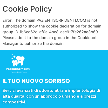
Cookie Policy
Error: The domain PAZIENTISORRIDENTI.COM is not
authorized to show the cookie declaration for domain
group ID 1b6ea62d-af0a-4be8-aec9-7fe262ae3b69.
Please add it to the domain group in the Cookiebot
Manager to authorize the domain.
IL TUO NUOVO SORRISO
Servizi avanzati di odontoiatria e implantologia di
alta qualità, con un approccio umano e a prezzi
competitivi.